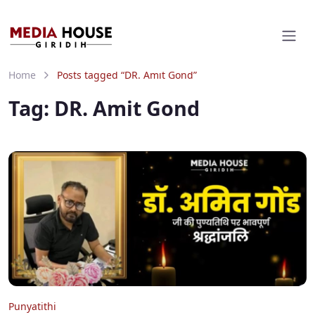
Home
Posts tagged “DR. Amit Gond”
Tag:
DR. Amit Gond
Punyatithi