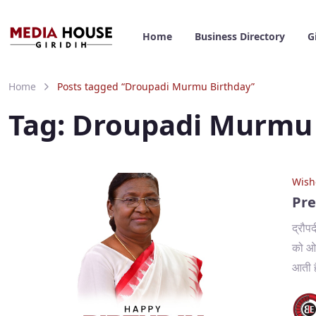
Home
Business Directory
G
Home
Posts tagged “Droupadi Murmu Birthday”
Tag:
Droupadi Murmu 
Wish
Pre
द्रौपद
को ओड
आती ह