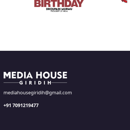
mediahousegiridih@gmail.com
+91 7091219477