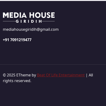
mediahousegiridih@gmail.com
+91 7091219477
© 2025 ETheme by
Beat Of Life Entertainment
| All
rights reserved.