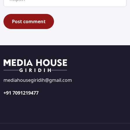
mediahousegiridih@gmail.com
+91 7091219477