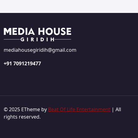
mediahousegiridih@gmail.com
+91 7091219477
© 2025 ETheme by
Beat Of Life Entertainment
| All
rights reserved.