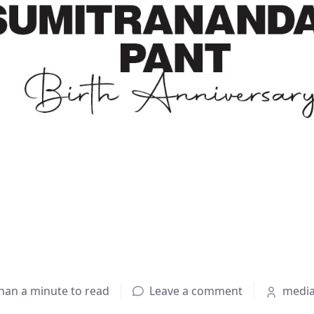
than a minute to read
Leave a comment
medi