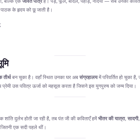
ीं, बल्कि एक
जीवंत पात्र
है। पेड़, फूल, बादल, पहाड़, नदियाँ — सब उनकी कविता
 पाठक के हृदय को छू जाती है।
,
ूमि
क तीर्थ
बन चुका है। वहाँ स्थित उनका घर अब
संग्रहालय
में परिवर्तित हो चुका है,
त्य प्रेमी उस पवित्र ऊर्जा को महसूस करता है जिसने इस युगपुरुष को जन्म दिया।
ांति दुर्लभ होती जा रही है, तब पंत जी की कविताएँ हमें
भीतर की यात्रा
,
सादगी
ं जितनी एक सदी पहले थीं।