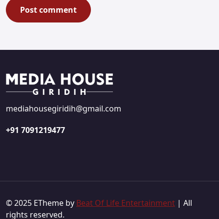
mediahousegiridih@gmail.com
+91 7091219477
© 2025 ETheme by
Beat Of Life Entertainment
| All
rights reserved.